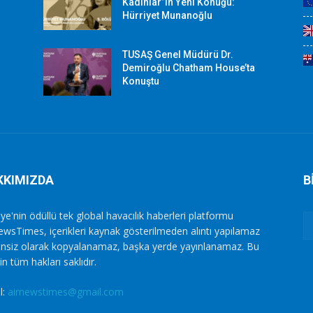
Kadınlar”ın Yeni Konuğu:
Hürriyet Munanoğlu
TUSAŞ Genel Müdürü Dr.
Demiroğlu Chatham House’ta
Konuştu
KKIMIZDA
B
ye'nin ödüllü tek global havacılık haberleri platformu
ewsTimes, içerikleri kaynak gösterilmeden alıntı yapılamaz
zinsiz olarak kopyalanamaz, başka yerde yayınlanamaz. Bu
in tüm hakları saklıdır.
l:
airnewstimes@gmail.com