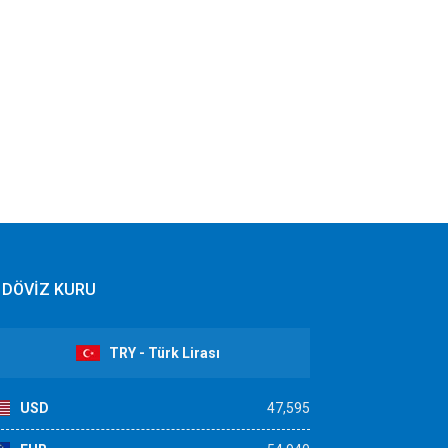
DÖVİZ KURU
TRY - Türk Lirası
USD
47,595