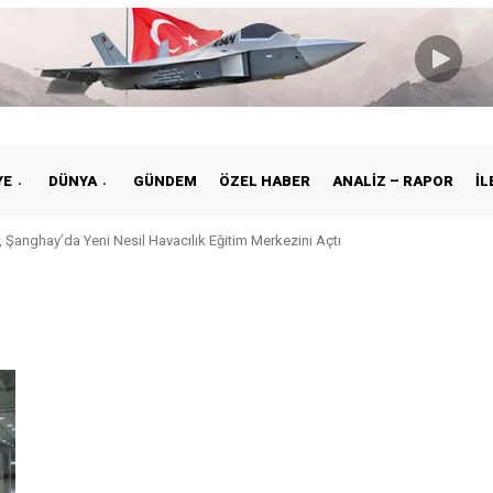
YE
DÜNYA
GÜNDEM
ÖZEL HABER
ANALIZ – RAPOR
İL
 Şanghay’da Yeni Nesil Havacılık Eğitim Merkezini Açtı