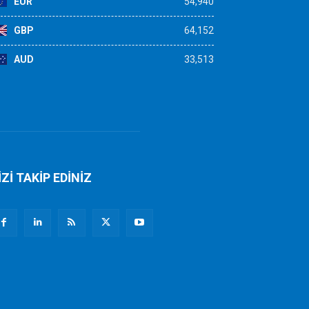
EUR
54,940
GBP
64,152
AUD
33,513
İZİ TAKİP EDİNİZ