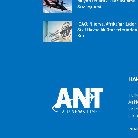
Milyon Dolarlık Dev Savunma
Sözleşmesi
ICAO: Nijerya, Afrika’nın Lider
Sivil Havacılık Otoritelerinden
Biri
HA
Türki
AirN
ve i
siten
emai