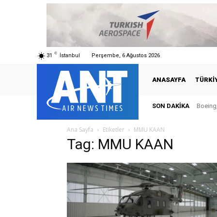
C
31
İstanbul
Perşembe, 6 Ağustos 2026
ANASAYFA
TÜRKI
SON DAKIKA
Boeing,
Ana Sayfa
Etiketler
MMU KAAN
Tag: MMU KAAN