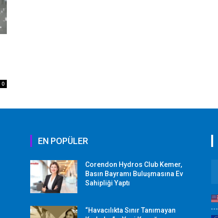
0
EN POPÜLER
Corendon Hydros Club Kemer,
r
Basın Bayramı Buluşmasına Ev
Sahipliği Yaptı
“Havacılıkta Sınır Tanımayan