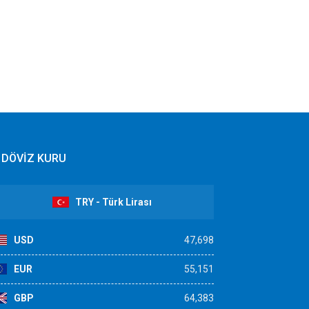
DÖVİZ KURU
TRY - Türk Lirası
USD
47,698
EUR
55,151
GBP
64,383