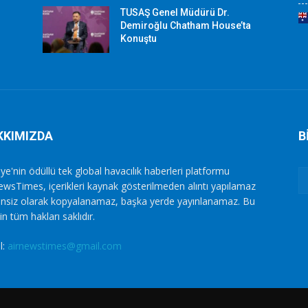
TUSAŞ Genel Müdürü Dr.
Demiroğlu Chatham House’ta
Konuştu
KKIMIZDA
B
ye'nin ödüllü tek global havacılık haberleri platformu
ewsTimes, içerikleri kaynak gösterilmeden alıntı yapılamaz
zinsiz olarak kopyalanamaz, başka yerde yayınlanamaz. Bu
in tüm hakları saklıdır.
l:
airnewstimes@gmail.com