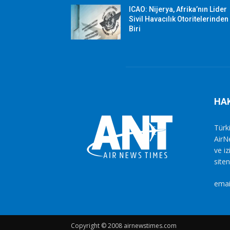
ICAO: Nijerya, Afrika’nın Lider
Sivil Havacılık Otoritelerinden
Biri
HA
Türki
AirN
ve i
siten
emai
Copyright © 2008 airnewstimes.com