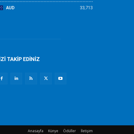
AUD
33,713
İZİ TAKİP EDİNİZ
Anasayfa
Künye
Ödüller
İletişim