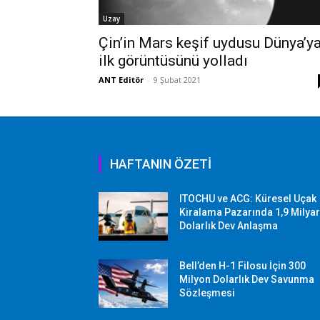
Uzay
Çin’in Mars keşif uydusu Dünya’y
ilk görüntüsünü yolladı
ANT Editör
-
9 Şubat 2021
HAFTANIN ÖZETİ
ITOCHU ve ACG: Küresel Uçak
Kiralama Pazarında 1,9 Milya
Dolarlık Dev Anlaşma
Bell’den H-1 Filosu İçin 300
Milyon Dolarlık Dev Savunma
Sözleşmesi