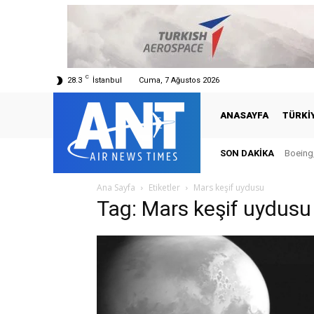
C
28.3
İstanbul
Cuma, 7 Ağustos 2026
ANASAYFA
TÜRKI
SON DAKIKA
Boeing,
Ana Sayfa
Etiketler
Mars keşif uydusu
Tag: Mars keşif uydusu