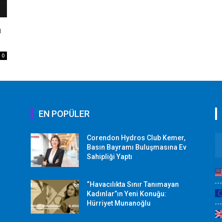
a
0
EN POPÜLER
Corendon Hydros Club Kemer,
r
Basın Bayramı Buluşmasına Ev
Sahipliği Yaptı
“Havacılıkta Sınır Tanımayan
Kadınlar”ın Yeni Konuğu:
Hürriyet Munanoğlu