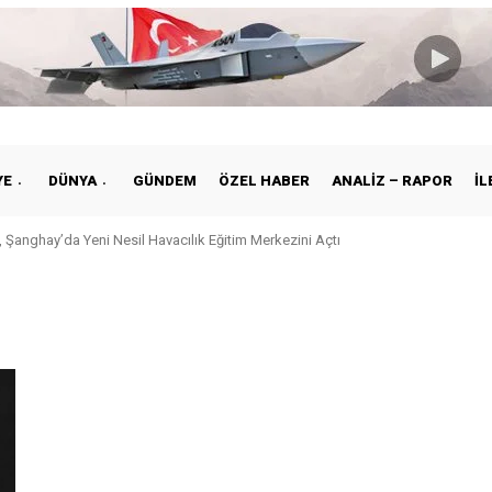
YE
DÜNYA
GÜNDEM
ÖZEL HABER
ANALIZ – RAPOR
İL
 Şanghay’da Yeni Nesil Havacılık Eğitim Merkezini Açtı