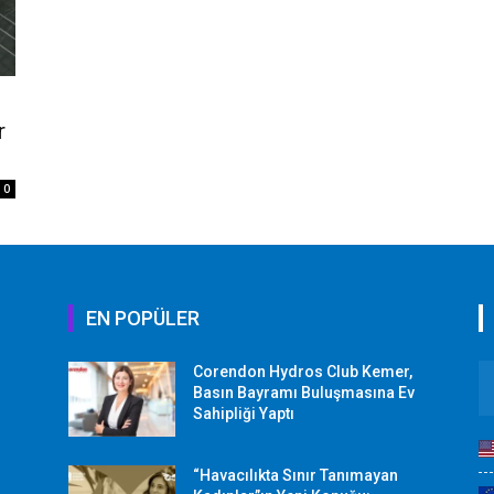
r
0
EN POPÜLER
Corendon Hydros Club Kemer,
r
Basın Bayramı Buluşmasına Ev
Sahipliği Yaptı
“Havacılıkta Sınır Tanımayan