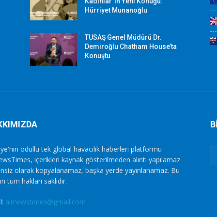
Kadınlar”ın Yeni Konuğu:
Hürriyet Munanoğlu
TUSAŞ Genel Müdürü Dr.
Demiroğlu Chatham House’ta
Konuştu
KKIMIZDA
B
ye'nin ödüllü tek global havacılık haberleri platformu
ewsTimes, içerikleri kaynak gösterilmeden alıntı yapılamaz
zinsiz olarak kopyalanamaz, başka yerde yayınlanamaz. Bu
in tüm hakları saklıdır.
l:
airnewstimes@gmail.com