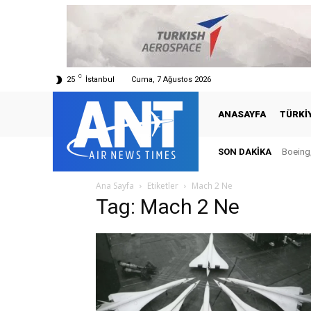
C
25
İstanbul
Cuma, 7 Ağustos 2026
ANASAYFA
TÜRKI
SON DAKIKA
Boeing,
Ana Sayfa
Etiketler
Mach 2 Ne
Tag: Mach 2 Ne