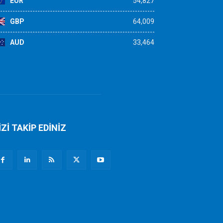
EUR
54,827
GBP
64,009
AUD
33,464
İZİ TAKİP EDİNİZ