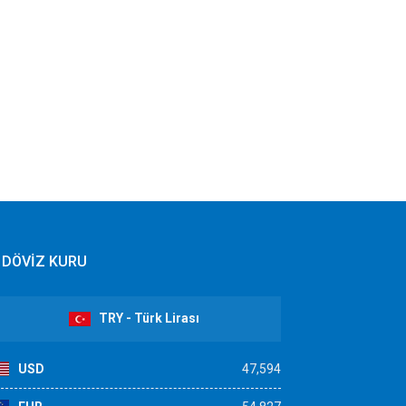
DÖVİZ KURU
TRY - Türk Lirası
USD
47,594