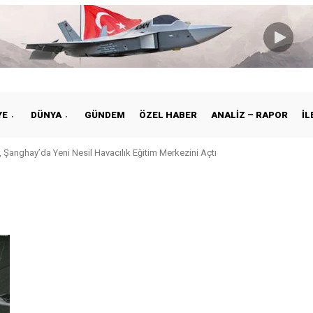
YE
DÜNYA
GÜNDEM
ÖZEL HABER
ANALIZ – RAPOR
İL
 Şanghay’da Yeni Nesil Havacılık Eğitim Merkezini Açtı