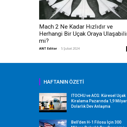
Mach 2 Ne Kadar Hızlıdır ve
Herhangi Bir Uçak Oraya Ulaşabili
mi?
ANT Editor
-
5 Şubat 2024
HAFTANIN ÖZETİ
ITOCHU ve ACG: Küresel Uçak
Kiralama Pazarında 1,9 Milya
Dolarlık Dev Anlaşma
Bell’den H-1 Filosu İçin 300