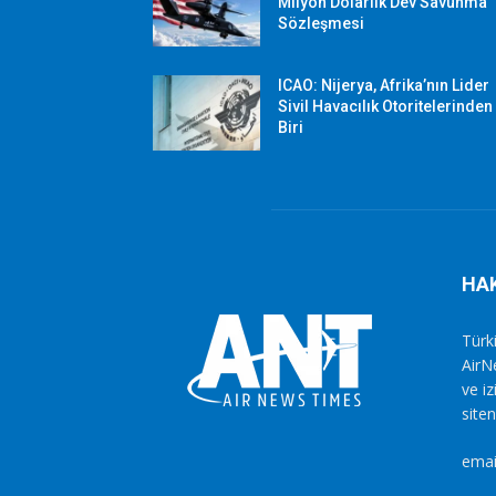
Milyon Dolarlık Dev Savunma
Sözleşmesi
ICAO: Nijerya, Afrika’nın Lider
Sivil Havacılık Otoritelerinden
Biri
HA
Türki
AirN
ve i
siten
emai