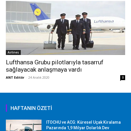
Airlines
Lufthansa Grubu pilotlarıyla tasarruf
sağlayacak anlaşmaya vardı
ANT Editör
-
24 Aralık 2020
0
HAFTANIN ÖZETİ
ITOCHU ve ACG: Küresel Uçak Kiralama
Pazarında 1,9 Milyar Dolarlık Dev