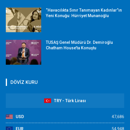
“Havacılıkta Sınır Tanımayan Kadınlar”ın
Yeni Konuğu: Hürriyet Munanoğlu
TUSAŞ Genel Müdürü Dr. Demiroğlu
Chatham House’ta Konuştu
DÖVİZ KURU
TRY - Türk Lirası
USD
47,686
EUR
54,948