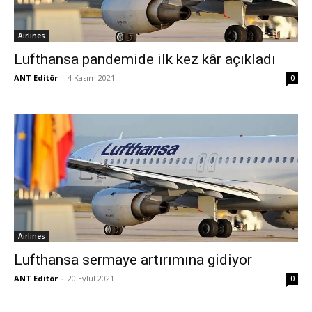
Airlines
Lufthansa pandemide ilk kez kâr açıkladı
ANT Editör
-
4 Kasım 2021
0
Airlines
Lufthansa sermaye artırımına gidiyor
ANT Editör
-
20 Eylül 2021
0