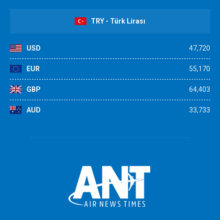
TRY - Türk Lirası
USD
47,720
EUR
55,170
GBP
64,403
AUD
33,733