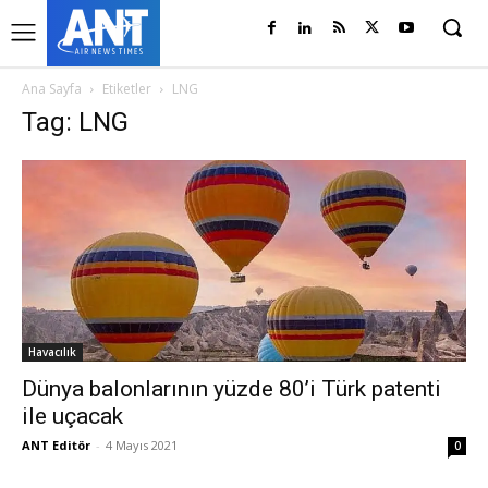
Ana Sayfa
Etiketler
LNG
Tag: LNG
Havacılık
Dünya balonlarının yüzde 80’i Türk patenti
ile uçacak
ANT Editör
-
4 Mayıs 2021
0