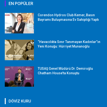
EN POPÜLER
Corendon Hydros Club Kemer, Basın
Bayramı Buluşmasına Ev Sahipliği Yaptı
“Havacılıkta Sınır Tanımayan Kadınlar”ın
Yeni Konuğu: Hürriyet Munanoğlu
TUSAŞ Genel Müdürü Dr. Demiroğlu
Chatham House’ta Konuştu
DÖVİZ KURU