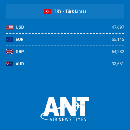
TRY - Türk Lirası
USD
47,697
EUR
55,145
GBP
64,232
AUD
33,651