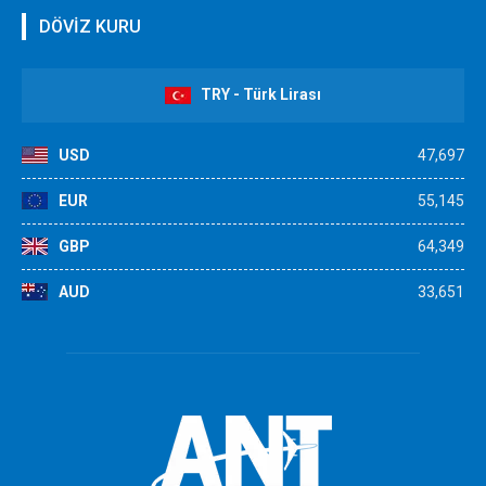
DÖVİZ KURU
TRY - Türk Lirası
USD
47,697
EUR
55,145
GBP
64,349
AUD
33,651