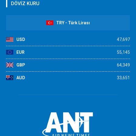
DÖVİZ KURU
TRY - Türk Lirası
USD
47,697
EUR
55,145
GBP
64,349
AUD
33,651