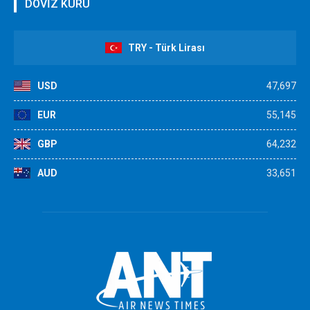
DÖVİZ KURU
TRY - Türk Lirası
USD
47,697
EUR
55,145
GBP
64,232
AUD
33,651