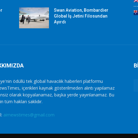
or
Swan Aviation, Bombardier
Global İş Jetini Filosundan
Ayırdı
KKIMIZDA
B
ye'nin ödüllü tek global havacılık haberleri platformu
ewsTimes, içerikleri kaynak gösterilmeden alıntı yapılamaz
zinsiz olarak kopyalanamaz, başka yerde yayınlanamaz. Bu
in tüm hakları saklıdır.
l:
airnewstimes@gmail.com