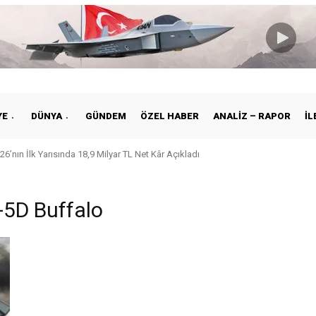
YE
DÜNYA
GÜNDEM
ÖZEL HABER
ANALIZ – RAPOR
İL
26’nın İlk Yarısında 18,9 Milyar TL Net Kâr Açıkladı
-5D Buffalo