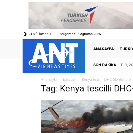
C
24.4
İstanbul
Perşembe, 6 Ağustos 2026
ANASAYFA
TÜRKI
SON DAKIKA
THY, 20
Ana Sayfa
Etiketler
Kenya tescilli DHC-5D Buffalo
Tag: Kenya tescilli DHC