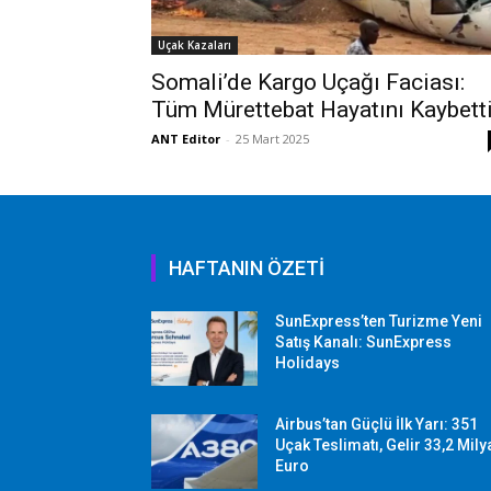
Uçak Kazaları
Somali’de Kargo Uçağı Faciası:
Tüm Mürettebat Hayatını Kaybett
ANT Editor
-
25 Mart 2025
HAFTANIN ÖZETİ
SunExpress’ten Turizme Yeni
Satış Kanalı: SunExpress
Holidays
Airbus’tan Güçlü İlk Yarı: 351
Uçak Teslimatı, Gelir 33,2 Mily
Euro