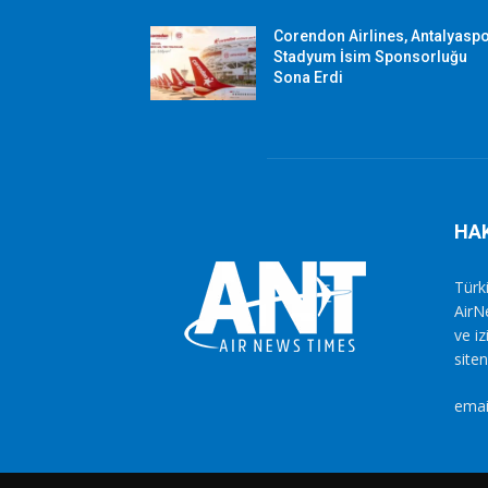
Corendon Airlines, Antalyasp
Stadyum İsim Sponsorluğu
Sona Erdi
HA
Türki
AirN
ve i
siten
emai