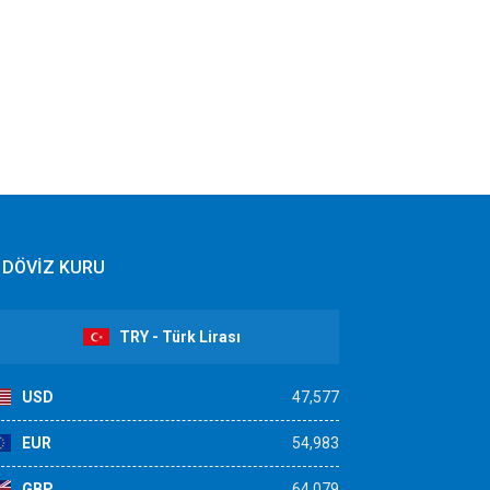
DÖVİZ KURU
TRY - Türk Lirası
USD
47,577
EUR
54,983
GBP
64,079