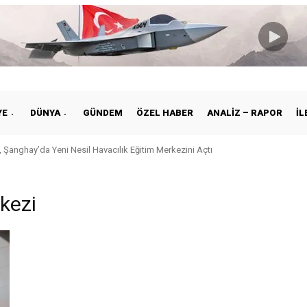
YE
DÜNYA
GÜNDEM
ÖZEL HABER
ANALIZ – RAPOR
İL
 Şanghay’da Yeni Nesil Havacılık Eğitim Merkezini Açtı
kezi