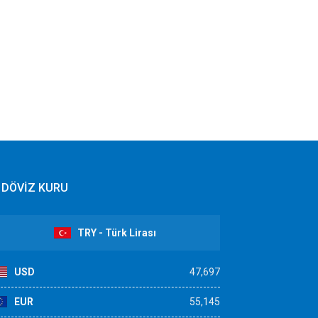
DÖVİZ KURU
TRY - Türk Lirası
USD
47,697
EUR
55,145