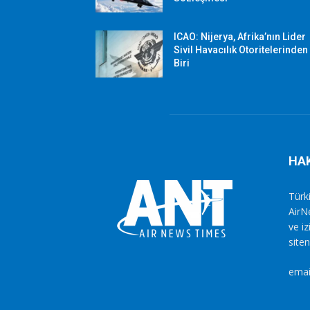
ICAO: Nijerya, Afrika’nın Lider
Sivil Havacılık Otoritelerinden
Biri
HA
Türki
AirN
ve i
siten
emai