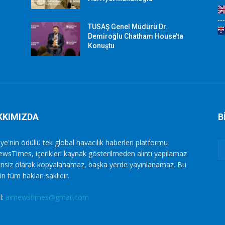
TUSAŞ Genel Müdürü Dr.
Demiroğlu Chatham House’ta
Konuştu
KKIMIZDA
B
ye'nin ödüllü tek global havacılık haberleri platformu
ewsTimes, içerikleri kaynak gösterilmeden alıntı yapılamaz
zinsiz olarak kopyalanamaz, başka yerde yayınlanamaz. Bu
in tüm hakları saklıdır.
l:
airnewstimes@gmail.com