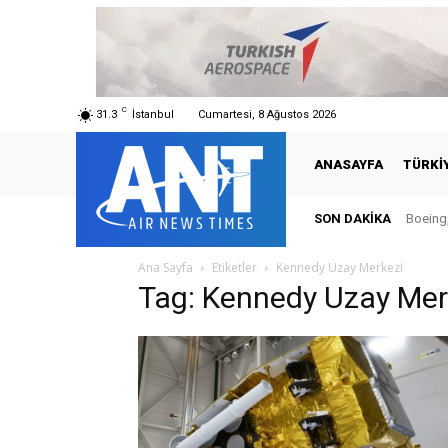
C
31.3
İstanbul
Cumartesi, 8 Ağustos 2026
ANASAYFA
TÜRKI
SON DAKIKA
Boeing,
Ana Sayfa
Etiketler
Kennedy Uzay Merkezi
Tag: Kennedy Uzay Mer