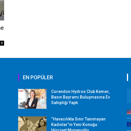
me
0
EN POPÜLER
Corendon Hydros Club Kemer,
r
Basın Bayramı Buluşmasına Ev
Sahipliği Yaptı
“Havacılıkta Sınır Tanımayan
Kadınlar”ın Yeni Konuğu:
Hürriyet Munanoğlu