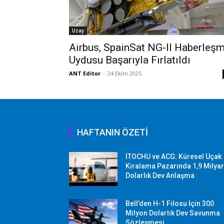
Uzay
Airbus, SpainSat NG-II Haberleş
Uydusu Başarıyla Fırlatıldı
ANT Editor
-
24 Ekim 2025
HAFTANIN ÖZETİ
ITOCHU ve ACG: Küresel Uçak
Kiralama Pazarında 1,9 Milya
Dolarlık Dev Anlaşma
Bell’den H-1 Filosu İçin 300
Milyon Dolarlık Dev Savunma
Sözleşmesi