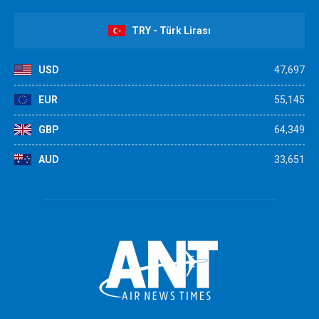
TRY - Türk Lirası
USD
47,697
EUR
55,145
GBP
64,349
AUD
33,651