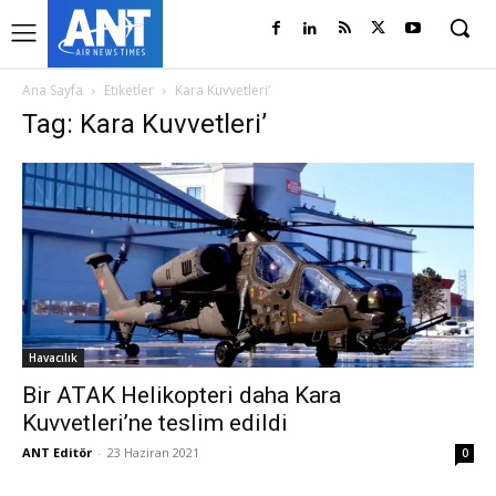
Ana Sayfa
Etiketler
Kara Kuvvetleri’
Tag: Kara Kuvvetleri’
Havacılık
Bir ATAK Helikopteri daha Kara
Kuvvetleri’ne teslim edildi
ANT Editör
-
23 Haziran 2021
0