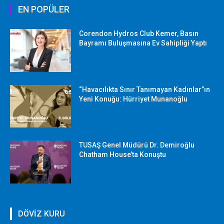
EN POPÜLER
Corendon Hydros Club Kemer, Basın
Bayramı Buluşmasına Ev Sahipliği Yaptı
“Havacılıkta Sınır Tanımayan Kadınlar”ın
Yeni Konuğu: Hürriyet Munanoğlu
TUSAŞ Genel Müdürü Dr. Demiroğlu
Chatham House’ta Konuştu
DÖVİZ KURU