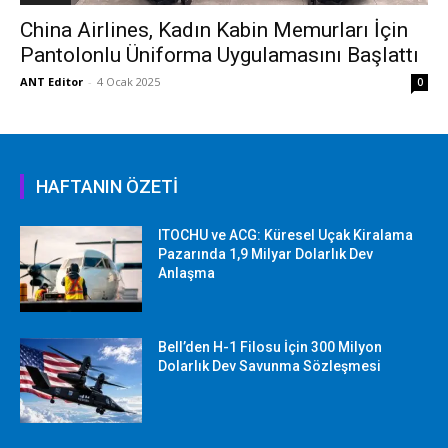
China Airlines, Kadın Kabin Memurları İçin
Pantolonlu Üniforma Uygulamasını Başlattı
ANT Editor
-
4 Ocak 2025
0
HAFTANIN ÖZETİ
ITOCHU ve ACG: Küresel Uçak Kiralama
Pazarında 1,9 Milyar Dolarlık Dev
Anlaşma
Bell’den H-1 Filosu İçin 300 Milyon
Dolarlık Dev Savunma Sözleşmesi