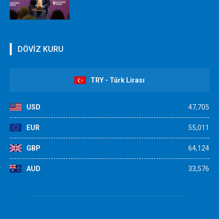
DÖVİZ KURU
TRY - Türk Lirası
USD
47,705
EUR
55,011
GBP
64,124
AUD
33,576