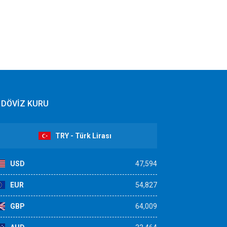
DÖVİZ KURU
TRY - Türk Lirası
USD
47,594
EUR
54,827
GBP
64,009