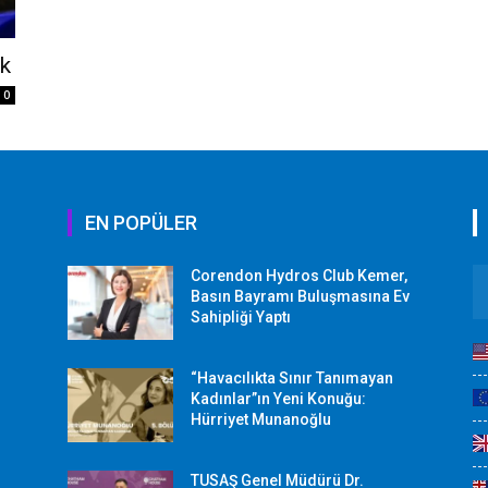
k
0
EN POPÜLER
Corendon Hydros Club Kemer,
r
Basın Bayramı Buluşmasına Ev
Sahipliği Yaptı
“Havacılıkta Sınır Tanımayan
Kadınlar”ın Yeni Konuğu:
Hürriyet Munanoğlu
TUSAŞ Genel Müdürü Dr.