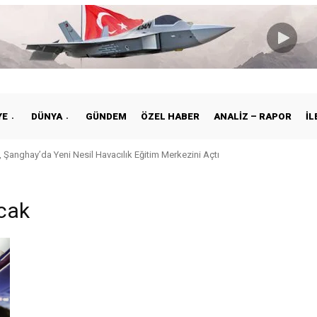
YE
DÜNYA
GÜNDEM
ÖZEL HABER
ANALIZ – RAPOR
İL
 Şanghay’da Yeni Nesil Havacılık Eğitim Merkezini Açtı
cak