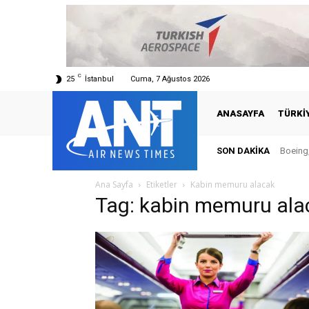
C
25
İstanbul
Cuma, 7 Ağustos 2026
ANASAYFA
TÜRKI
SON DAKIKA
Boeing,
Ana Sayfa
Etiketler
Kabin memuru alacak
Tag: kabin memuru ala