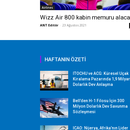
Airlines
Wizz Air 800 kabin memuru alaca
ANT Editör
-
23 Ağustos 2021
HAFTANIN ÖZETİ
ITOCHU ve ACG: Küresel Uçak
Kiralama Pazarında 1,9 Milya
Dolarlık Dev Anlaşma
Bell’den H-1 Filosu İçin 300
Milyon Dolarlık Dev Savunma
Sözleşmesi
ICAO: Nijerya, Afrika’nın Lider