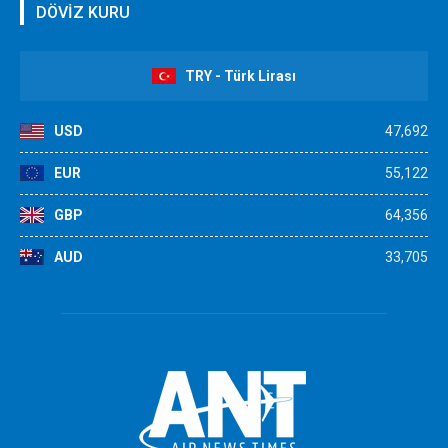
DÖVİZ KURU
TRY - Türk Lirası
USD
47,692
EUR
55,122
GBP
64,356
AUD
33,705