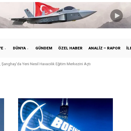
YE
DÜNYA
GÜNDEM
ÖZEL HABER
ANALIZ – RAPOR
İL
 Şanghay’da Yeni Nesil Havacılık Eğitim Merkezini Açtı