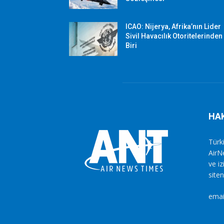
ICAO: Nijerya, Afrika’nın Lider
Sivil Havacılık Otoritelerinden
Biri
HA
Türki
AirN
ve i
siten
emai