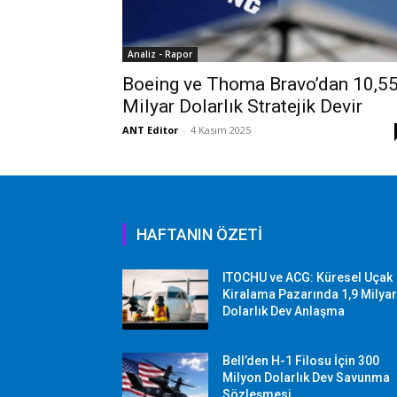
Analiz - Rapor
Boeing ve Thoma Bravo’dan 10,5
Milyar Dolarlık Stratejik Devir
ANT Editor
-
4 Kasım 2025
HAFTANIN ÖZETİ
ITOCHU ve ACG: Küresel Uçak
Kiralama Pazarında 1,9 Milya
Dolarlık Dev Anlaşma
Bell’den H-1 Filosu İçin 300
Milyon Dolarlık Dev Savunma
Sözleşmesi