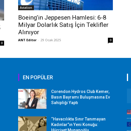
Aviation
Boeing’in Jeppesen Hamlesi: 6-8
Milyar Dolarlık Satış İçin Teklifler
5
Alınıyor
ANT Editor
-
29 Ocak 2025
0
0
EN POPÜLER
Corendon Hydros Club Kemer,
r
Basın Bayramı Buluşmasına Ev
Sahipliği Yaptı
“Havacılıkta Sınır Tanımayan
Kadınlar”ın Yeni Konuğu:
Hürriyet Munanoğlu