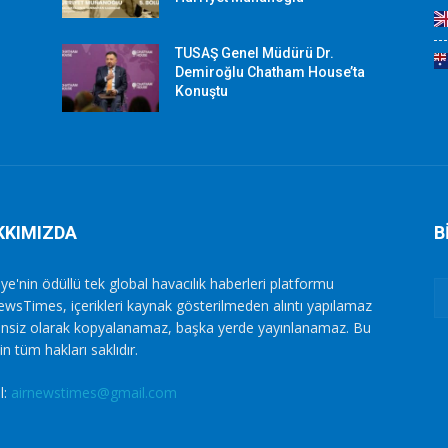
TUSAŞ Genel Müdürü Dr.
Demiroğlu Chatham House’ta
Konuştu
KKIMIZDA
B
ye'nin ödüllü tek global havacılık haberleri platformu
ewsTimes, içerikleri kaynak gösterilmeden alıntı yapılamaz
zinsiz olarak kopyalanamaz, başka yerde yayınlanamaz. Bu
in tüm hakları saklıdır.
l:
airnewstimes@gmail.com