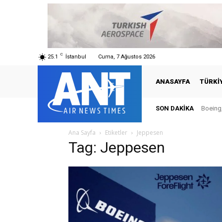
C
25.1
İstanbul
Cuma, 7 Ağustos 2026
ANASAYFA
TÜRKI
SON DAKIKA
Boeing,
Ana Sayfa
Etiketler
Jeppesen
Tag: Jeppesen