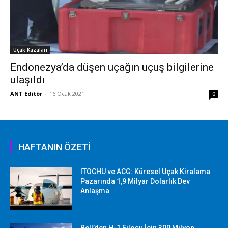
Uçak Kazaları
Endonezya’da düşen uçağın uçuş bilgilerine
ulaşıldı
ANT Editör
-
16 Ocak 2021
0
HAFTANIN ÖZETİ
ITOCHU ve ACG: Küresel Uçak Kiralama
Pazarında 1,9 Milyar Dolarlık Dev
Anlaşma