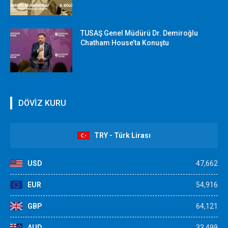
TUSAŞ Genel Müdürü Dr. Demiroğlu
Chatham House’ta Konuştu
DÖVİZ KURU
TRY - Türk Lirası
USD
47,662
EUR
54,916
GBP
64,121
AUD
33,499