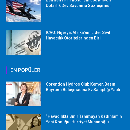
Bell’den H-1 Filosu İçin 300 Milyon
Dolarlık Dev Savunma Sözleşmesi
ICAO: Nijerya, Afrika’nın Lider Sivil
Havacılık Otoritelerinden Biri
EN POPÜLER
Corendon Hydros Club Kemer, Basın
Bayramı Buluşmasına Ev Sahipliği Yaptı
“Havacılıkta Sınır Tanımayan Kadınlar”ın
Yeni Konuğu: Hürriyet Munanoğlu