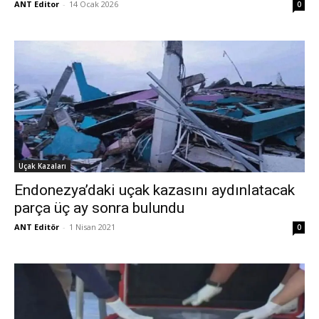
ANT Editor
-
14 Ocak 2026
0
Uçak Kazaları
Endonezya’daki uçak kazasını aydınlatacak
parça üç ay sonra bulundu
ANT Editör
-
1 Nisan 2021
0