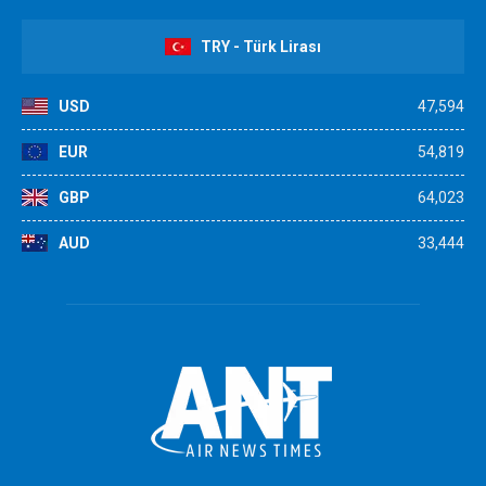
TRY - Türk Lirası
USD
47,594
EUR
54,819
GBP
64,023
AUD
33,444