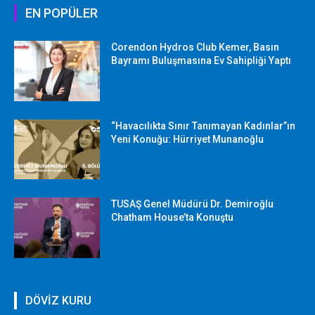
EN POPÜLER
Corendon Hydros Club Kemer, Basın
Bayramı Buluşmasına Ev Sahipliği Yaptı
“Havacılıkta Sınır Tanımayan Kadınlar”ın
Yeni Konuğu: Hürriyet Munanoğlu
TUSAŞ Genel Müdürü Dr. Demiroğlu
Chatham House’ta Konuştu
DÖVİZ KURU