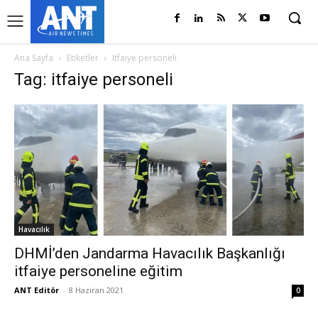
Ana Sayfa
Etiketler
Itfaiye personeli
Tag: itfaiye personeli
Havacılık
DHMİ’den Jandarma Havacılık Başkanlığı
itfaiye personeline eğitim
ANT Editör
-
8 Haziran 2021
0