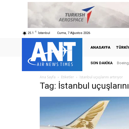
C
25.1
İstanbul
Cuma, 7 Ağustos 2026
ANASAYFA
TÜRKI
SON DAKIKA
Boeing,
Ana Sayfa
Etiketler
İstanbul uçuşlarını artırıyor
Tag: İstanbul uçuşlarını 