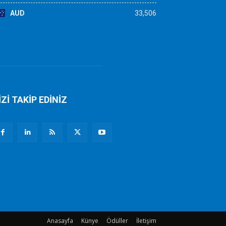
AUD
33,506
İZİ TAKİP EDİNİZ
Anasayfa
Künye
Ödüller
İletişim