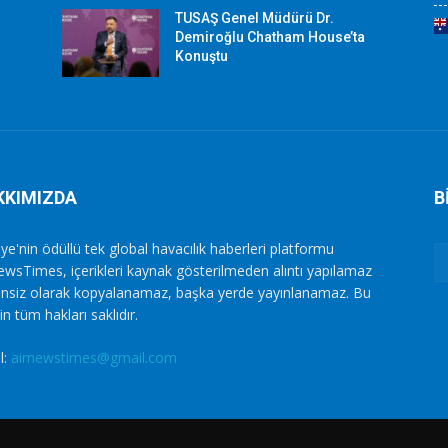
TUSAŞ Genel Müdürü Dr.
Demiroğlu Chatham House’ta
Konuştu
KKIMIZDA
B
ye'nin ödüllü tek global havacılık haberleri platformu
ewsTimes, içerikleri kaynak gösterilmeden alıntı yapılamaz
zinsiz olarak kopyalanamaz, başka yerde yayınlanamaz. Bu
in tüm hakları saklıdır.
l:
airnewstimes@gmail.com