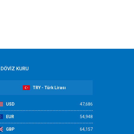
DÖVİZ KURU
TRY - Türk Lirası
USD
47,686
EUR
54,948
GBP
64,157