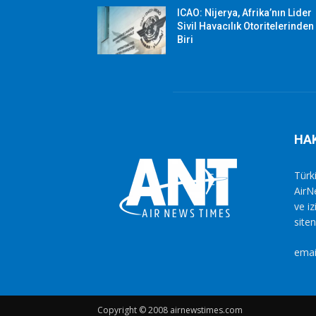
ICAO: Nijerya, Afrika’nın Lider
Sivil Havacılık Otoritelerinden
Biri
HA
Türki
AirN
ve i
siten
emai
Copyright © 2008 airnewstimes.com