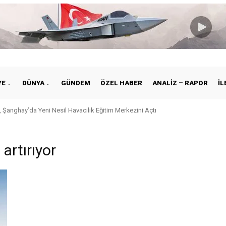
YE
DÜNYA
GÜNDEM
ÖZEL HABER
ANALIZ – RAPOR
İL
 Şanghay’da Yeni Nesil Havacılık Eğitim Merkezini Açtı
artırıyor