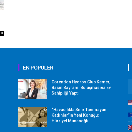
0
EN POPÜLER
Corendon Hydros Club Kemer,
r
Basın Bayramı Buluşmasına Ev
Sahipliği Yaptı
“Havacılıkta Sınır Tanımayan
Kadınlar”ın Yeni Konuğu:
Hürriyet Munanoğlu