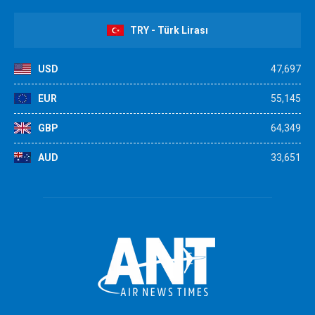
TRY - Türk Lirası
USD
47,697
EUR
55,145
GBP
64,349
AUD
33,651