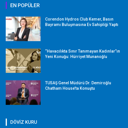
EN POPÜLER
Corendon Hydros Club Kemer, Basın
Bayramı Buluşmasına Ev Sahipliği Yaptı
“Havacılıkta Sınır Tanımayan Kadınlar”ın
Yeni Konuğu: Hürriyet Munanoğlu
TUSAŞ Genel Müdürü Dr. Demiroğlu
Chatham House’ta Konuştu
DÖVİZ KURU