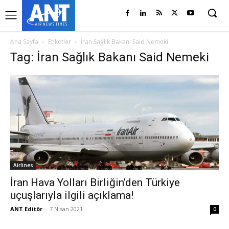
Ana Sayfa
Etiketler
İran Sağlık Bakanı Said Nemeki
Tag: İran Sağlık Bakanı Said Nemeki
Airlines
İran Hava Yolları Birliğin’den Türkiye
uçuşlarıyla ilgili açıklama!
ANT Editör
-
7 Nisan 2021
0