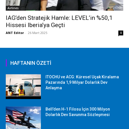
Airlines
IAG’den Stratejik Hamle: LEVEL’in %50,1
Hissesi Iberia’ya Geçti
ANT Editor
-
26 Mart 2025
0
HAFTANIN ÖZETİ
ITOCHU ve ACG: Küresel Uçak Kiralama
Pazarında 1,9 Milyar Dolarlık Dev
Anlaşma
Bell’den H-1 Filosu İçin 300 Milyon
Dolarlık Dev Savunma Sözleşmesi