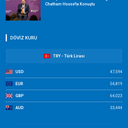
Chatham House’ta Konuştu
DÖVİZ KURU
TRY - Türk Lirası
USD
47,594
EUR
54,819
GBP
64,023
AUD
33,444