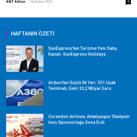
ANT Editor
-
16 Kasım 2025
0
HAFTANIN ÖZETİ
SunExpress’ten Turizme Yeni Satış
Kanalı: SunExpress Holidays
Airbus’tan Güçlü İlk Yarı: 351 Uçak
Teslimatı, Gelir 33,2 Milyar Euro
Corendon Airlines, Antalyaspor Stadyum
İsim Sponsorluğu Sona Erdi