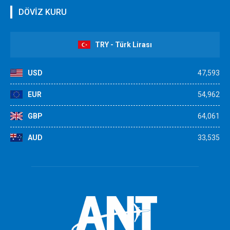
DÖVİZ KURU
TRY - Türk Lirası
USD
47,593
EUR
54,962
GBP
64,061
AUD
33,535