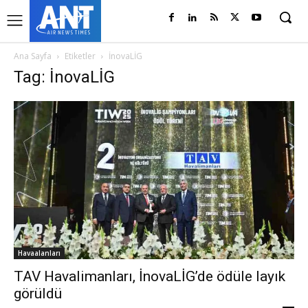
Ana Sayfa
Etiketler
İnovaLİG
Tag: İnovaLİG
Havaalanları
TAV Havalimanları, İnovaLİG’de ödüle layık
görüldü