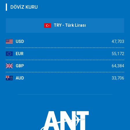
DÖVİZ KURU
TRY - Türk Lirası
USD
47,703
EUR
55,172
GBP
64,384
AUD
33,706