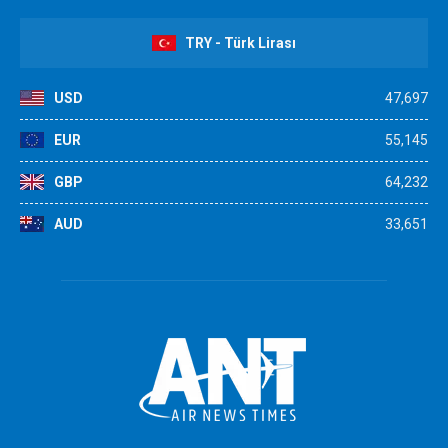
TRY - Türk Lirası
USD
47,697
EUR
55,145
GBP
64,232
AUD
33,651