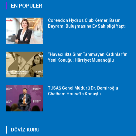
EN POPÜLER
Corendon Hydros Club Kemer, Basın
Bayramı Buluşmasına Ev Sahipliği Yaptı
“Havacılıkta Sınır Tanımayan Kadınlar”ın
Yeni Konuğu: Hürriyet Munanoğlu
TUSAŞ Genel Müdürü Dr. Demiroğlu
Chatham House’ta Konuştu
DÖVİZ KURU