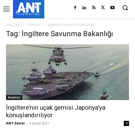
Ana Sayfa
Etiketler
İngiltere Savunma Bakanlığı
Tag: İngiltere Savunma Bakanlığı
Aviation
İngiltere’nin uçak gemisi Japonya’ya
konuşlandırılıyor
ANT Editör
-
5 Şubat 2021
0