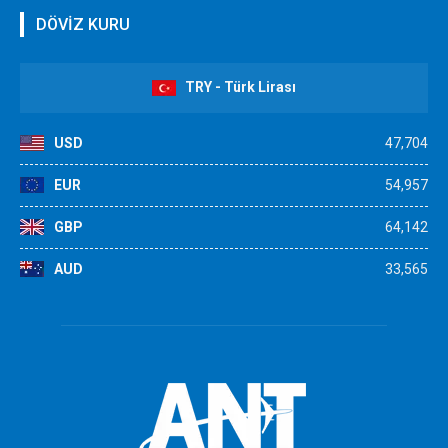
DÖVİZ KURU
TRY - Türk Lirası
USD
47,704
EUR
54,957
GBP
64,142
AUD
33,565