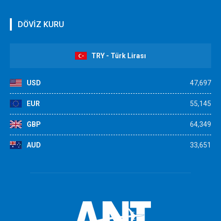
DÖVİZ KURU
TRY - Türk Lirası
USD
47,697
EUR
55,145
GBP
64,349
AUD
33,651