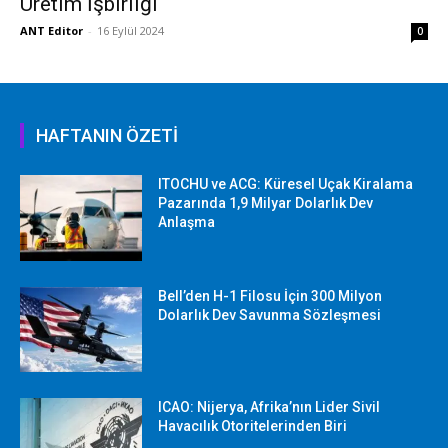
Üretim İşbirliği
ANT Editor
-
16 Eylül 2024
0
HAFTANIN ÖZETİ
ITOCHU ve ACG: Küresel Uçak Kiralama
Pazarında 1,9 Milyar Dolarlık Dev
Anlaşma
Bell’den H-1 Filosu İçin 300 Milyon
Dolarlık Dev Savunma Sözleşmesi
ICAO: Nijerya, Afrika’nın Lider Sivil
Havacılık Otoritelerinden Biri