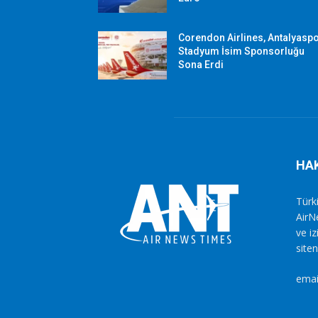
Corendon Airlines, Antalyasp
Stadyum İsim Sponsorluğu
Sona Erdi
HA
Türki
AirN
ve i
siten
emai