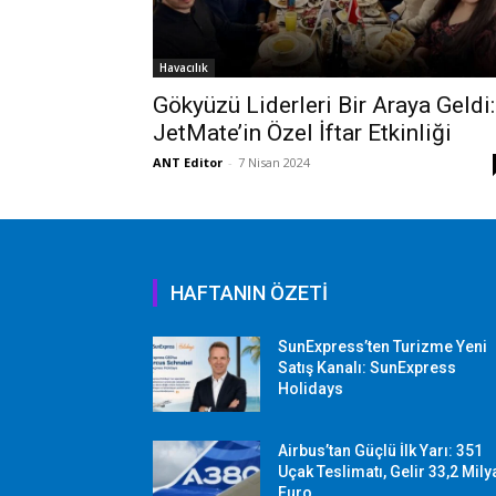
Havacılık
Gökyüzü Liderleri Bir Araya Geldi:
JetMate’in Özel İftar Etkinliği
ANT Editor
-
7 Nisan 2024
HAFTANIN ÖZETİ
SunExpress’ten Turizme Yeni
Satış Kanalı: SunExpress
Holidays
Airbus’tan Güçlü İlk Yarı: 351
Uçak Teslimatı, Gelir 33,2 Mily
Euro