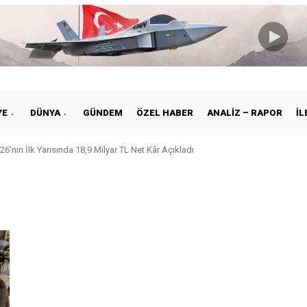
YE
DÜNYA
GÜNDEM
ÖZEL HABER
ANALIZ – RAPOR
İL
26’nın İlk Yarısında 18,9 Milyar TL Net Kâr Açıkladı