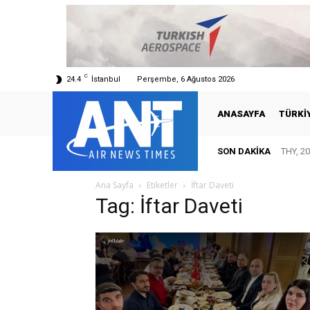
C
24.4
İstanbul
Perşembe, 6 Ağustos 2026
ANASAYFA
TÜRKI
SON DAKIKA
THY, 20
Ana Sayfa
Etiketler
İftar Daveti
Tag: İftar Daveti