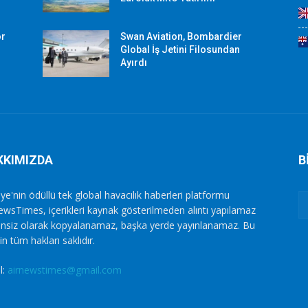
or
Swan Aviation, Bombardier
Global İş Jetini Filosundan
Ayırdı
KKIMIZDA
B
ye'nin ödüllü tek global havacılık haberleri platformu
ewsTimes, içerikleri kaynak gösterilmeden alıntı yapılamaz
zinsiz olarak kopyalanamaz, başka yerde yayınlanamaz. Bu
in tüm hakları saklıdır.
l:
airnewstimes@gmail.com