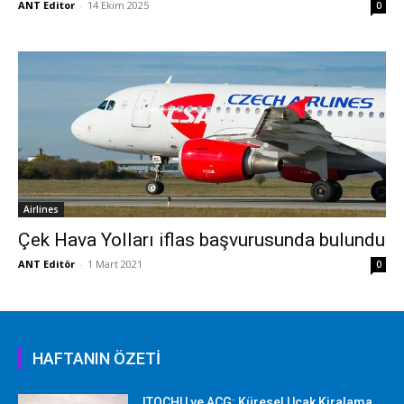
ANT Editor
-
14 Ekim 2025
0
Airlines
Çek Hava Yolları iflas başvurusunda bulundu
ANT Editör
-
1 Mart 2021
0
HAFTANIN ÖZETİ
ITOCHU ve ACG: Küresel Uçak Kiralama