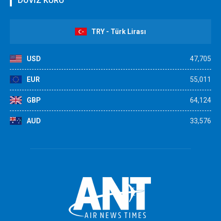
DÖVİZ KURU
TRY - Türk Lirası
USD
47,705
EUR
55,011
GBP
64,124
AUD
33,576