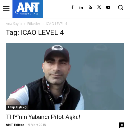
Ana Sayfa
Etiketler
ICAO LEVEL 4
Tag: ICAO LEVEL 4
Talip Kışlakçı
THY’nin Yabancı Pilot Aşkı.!
ANT Editor
-
5 Mart 2018
0