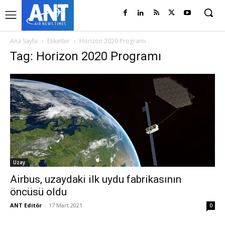
Ana Sayfa
Etiketler
Horizon 2020 Programı
Tag: Horizon 2020 Programı
Uzay
Airbus, uzaydaki ilk uydu fabrikasının
öncüsü oldu
ANT Editör
-
17 Mart 2021
0