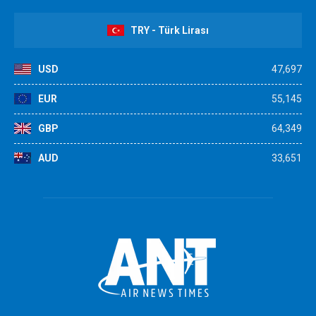
TRY - Türk Lirası
USD
47,697
EUR
55,145
GBP
64,349
AUD
33,651