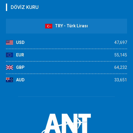
DÖVİZ KURU
TRY - Türk Lirası
USD
47,697
EUR
55,145
GBP
64,232
AUD
33,651