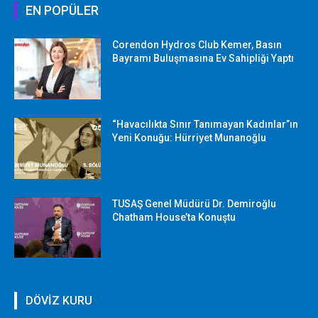
EN POPÜLER
Corendon Hydros Club Kemer, Basın
Bayramı Buluşmasına Ev Sahipliği Yaptı
“Havacılıkta Sınır Tanımayan Kadınlar”ın
Yeni Konuğu: Hürriyet Munanoğlu
TUSAŞ Genel Müdürü Dr. Demiroğlu
Chatham House’ta Konuştu
DÖVİZ KURU