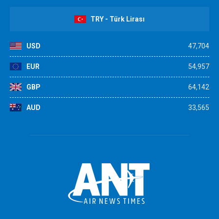
TRY - Türk Lirası
USD
47,704
EUR
54,957
GBP
64,142
AUD
33,565