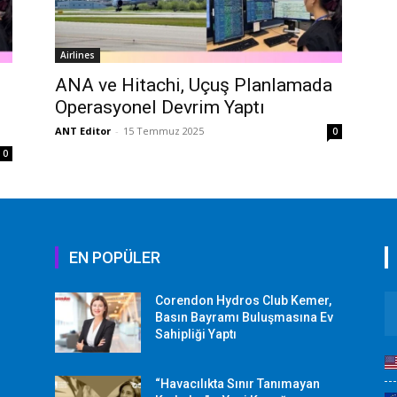
Airlines
ANA ve Hitachi, Uçuş Planlamada
Operasyonel Devrim Yaptı
ANT Editor
-
15 Temmuz 2025
0
0
EN POPÜLER
Corendon Hydros Club Kemer,
r
Basın Bayramı Buluşmasına Ev
Sahipliği Yaptı
“Havacılıkta Sınır Tanımayan