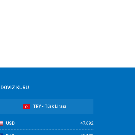
DÖVİZ KURU
TRY - Türk Lirası
USD
47,692