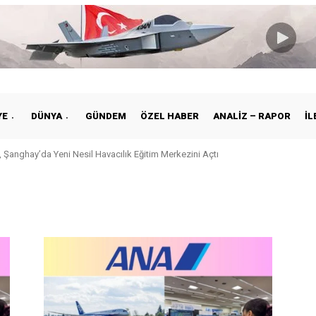
YE
DÜNYA
GÜNDEM
ÖZEL HABER
ANALIZ – RAPOR
İL
 Şanghay’da Yeni Nesil Havacılık Eğitim Merkezini Açtı