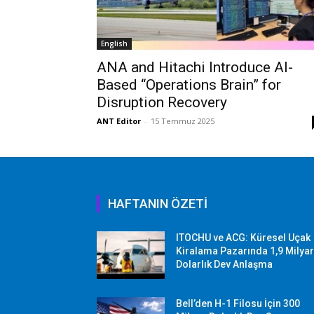
English
ANA and Hitachi Introduce AI-
Based “Operations Brain” for
Disruption Recovery
ANT Editor
-
15 Temmuz 2025
HAFTANIN ÖZETİ
ITOCHU ve ACG: Küresel Uçak
Kiralama Pazarında 1,9 Milya
Dolarlık Dev Anlaşma
Bell’den H-1 Filosu İçin 300