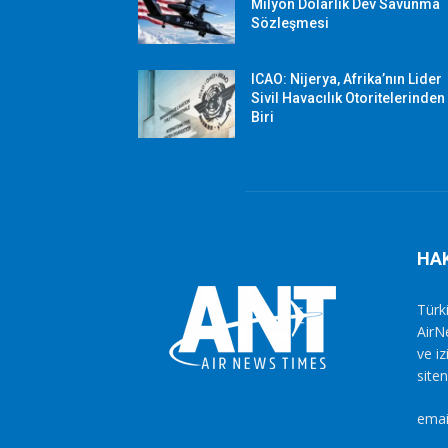
Milyon Dolarlık Dev Savunma
Sözleşmesi
ICAO: Nijerya, Afrika’nın Lider
Sivil Havacılık Otoritelerinden
Biri
HA
Türki
AirN
ve i
siten
emai