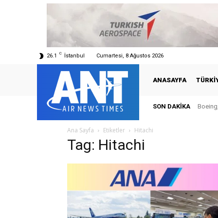
C
26.1
İstanbul
Cumartesi, 8 Ağustos 2026
ANASAYFA
TÜRKI
SON DAKIKA
Boeing,
Ana Sayfa
Etiketler
Hitachi
Tag: Hitachi