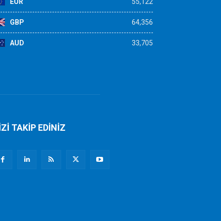
EUR
55,122
GBP
64,356
AUD
33,705
İZİ TAKİP EDİNİZ