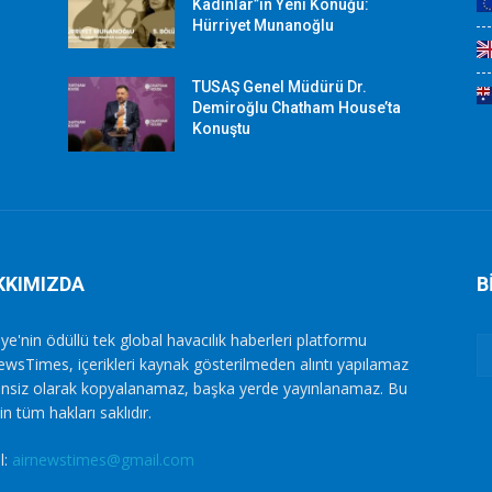
Kadınlar”ın Yeni Konuğu:
Hürriyet Munanoğlu
TUSAŞ Genel Müdürü Dr.
Demiroğlu Chatham House’ta
Konuştu
KKIMIZDA
B
ye'nin ödüllü tek global havacılık haberleri platformu
ewsTimes, içerikleri kaynak gösterilmeden alıntı yapılamaz
zinsiz olarak kopyalanamaz, başka yerde yayınlanamaz. Bu
in tüm hakları saklıdır.
l:
airnewstimes@gmail.com