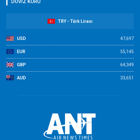
DÖVİZ KURU
TRY - Türk Lirası
USD
47,697
EUR
55,145
GBP
64,349
AUD
33,651