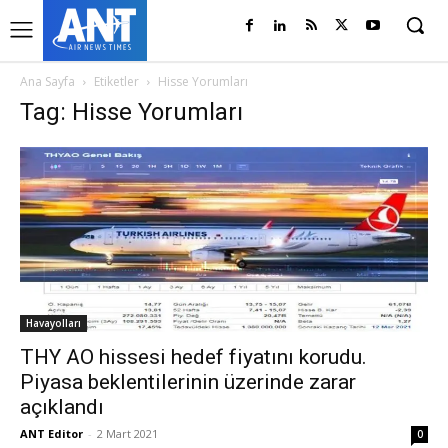
Ana Sayfa
Etiketler
Hisse Yorumları
Tag: Hisse Yorumları
Havayolları
THY AO hissesi hedef fiyatını korudu.
Piyasa beklentilerinin üzerinde zarar
açıklandı
ANT Editor
-
2 Mart 2021
0