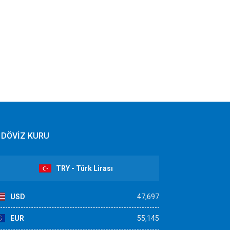
DÖVİZ KURU
TRY - Türk Lirası
USD
47,697
EUR
55,145