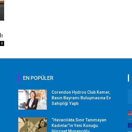
dı
0
EN POPÜLER
Corendon Hydros Club Kemer,
r
Basın Bayramı Buluşmasına Ev
Sahipliği Yaptı
“Havacılıkta Sınır Tanımayan
Kadınlar”ın Yeni Konuğu:
Hürriyet Munanoğlu