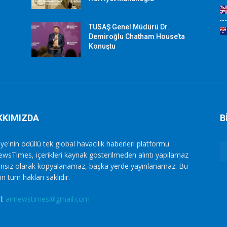
TUSAŞ Genel Müdürü Dr.
Demiroğlu Chatham House’ta
Konuştu
KKIMIZDA
B
ye'nin ödüllü tek global havacılık haberleri platformu
ewsTimes, içerikleri kaynak gösterilmeden alıntı yapılamaz
zinsiz olarak kopyalanamaz, başka yerde yayınlanamaz. Bu
in tüm hakları saklıdır.
l:
airnewstimes@gmail.com