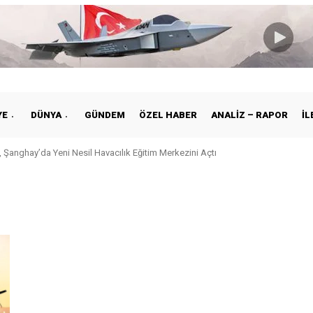
YE
DÜNYA
GÜNDEM
ÖZEL HABER
ANALIZ – RAPOR
İL
 Şanghay’da Yeni Nesil Havacılık Eğitim Merkezini Açtı