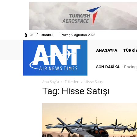
C
25.1
İstanbul
Pazar, 9 Ağustos 2026
ANASAYFA
TÜRKI
SON DAKIKA
Boeing,
Ana Sayfa
Etiketler
Hisse Satışı
Tag: Hisse Satışı