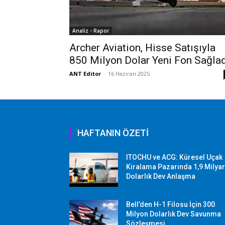
Analiz - Rapor
Archer Aviation, Hisse Satışıyla
850 Milyon Dolar Yeni Fon Sağla
ANT Editor
-
16 Haziran 2025
HAFTANIN ÖZETİ
ITOCHU ve ACG: Küresel Uçak
Kiralama Pazarında 1,9 Milya
Dolarlık Dev Anlaşma
Bell’den H-1 Filosu İçin 300
Milyon Dolarlık Dev Savunma
Sözleşmesi