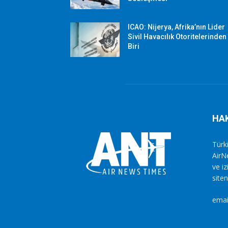
ICAO: Nijerya, Afrika’nın Lider
Sivil Havacılık Otoritelerinden
Biri
HA
Türki
AirN
ve i
siten
emai