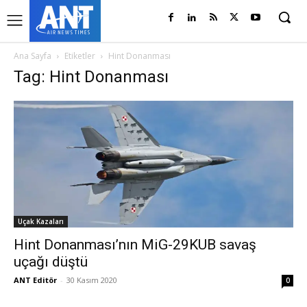
Ana Sayfa
Etiketler
Hint Donanması
Tag: Hint Donanması
Uçak Kazaları
Hint Donanması’nın MiG-29KUB savaş
uçağı düştü
ANT Editör
-
30 Kasım 2020
0