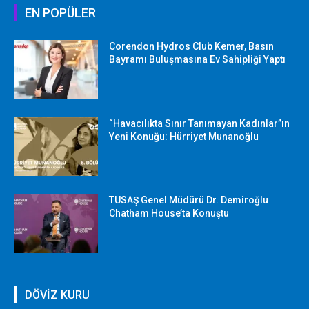
EN POPÜLER
Corendon Hydros Club Kemer, Basın
Bayramı Buluşmasına Ev Sahipliği Yaptı
“Havacılıkta Sınır Tanımayan Kadınlar”ın
Yeni Konuğu: Hürriyet Munanoğlu
TUSAŞ Genel Müdürü Dr. Demiroğlu
Chatham House’ta Konuştu
DÖVİZ KURU