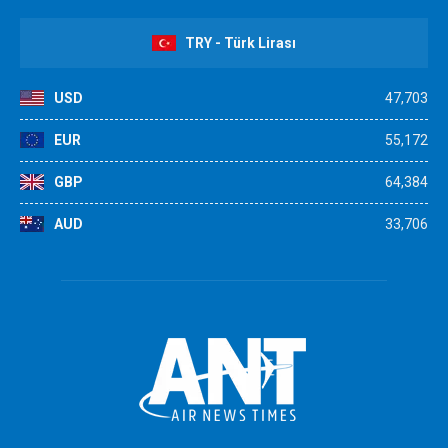
TRY - Türk Lirası
USD
47,703
EUR
55,172
GBP
64,384
AUD
33,706