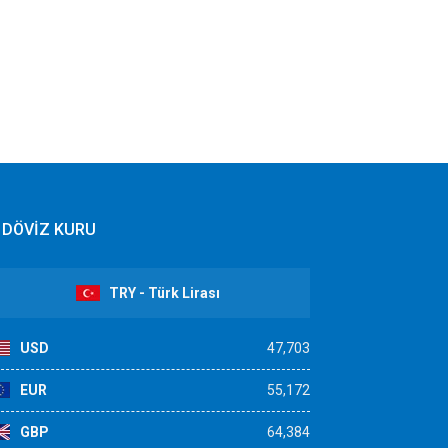
DÖVİZ KURU
TRY - Türk Lirası
USD
47,703
EUR
55,172
GBP
64,384