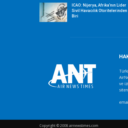
ICAO: Nijerya, Afrika’nın Lider
Sivil Havacılık Otoritelerinden
Biri
HA
Türki
AirN
ve i
siten
emai
Copyright © 2008 airnewstimes.com