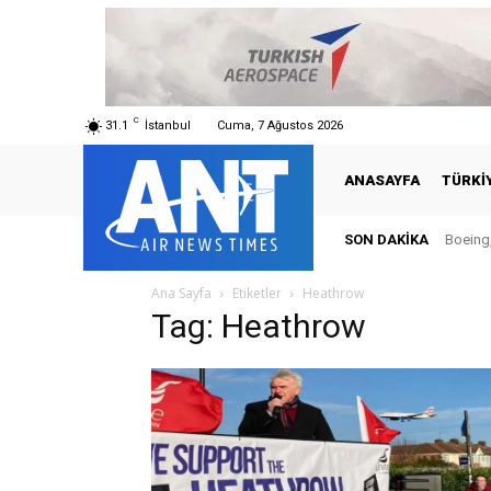
C
31.1
İstanbul
Cuma, 7 Ağustos 2026
ANASAYFA
TÜRKI
SON DAKIKA
Boeing,
Ana Sayfa
Etiketler
Heathrow
Tag: Heathrow