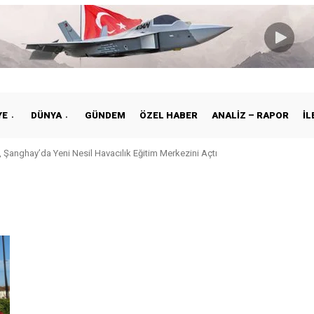
YE
DÜNYA
GÜNDEM
ÖZEL HABER
ANALIZ – RAPOR
İL
 Şanghay’da Yeni Nesil Havacılık Eğitim Merkezini Açtı