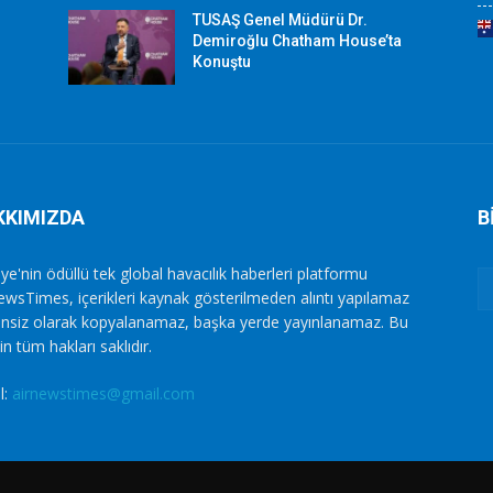
TUSAŞ Genel Müdürü Dr.
Demiroğlu Chatham House’ta
Konuştu
KKIMIZDA
B
ye'nin ödüllü tek global havacılık haberleri platformu
ewsTimes, içerikleri kaynak gösterilmeden alıntı yapılamaz
zinsiz olarak kopyalanamaz, başka yerde yayınlanamaz. Bu
in tüm hakları saklıdır.
l:
airnewstimes@gmail.com