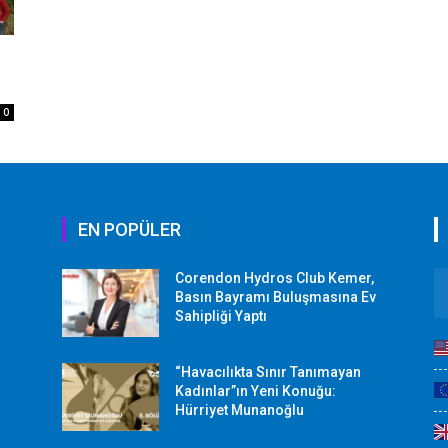
0
EN POPÜLER
Corendon Hydros Club Kemer,
r
Basın Bayramı Buluşmasına Ev
Sahipliği Yaptı
“Havacılıkta Sınır Tanımayan
Kadınlar”ın Yeni Konuğu:
Hürriyet Munanoğlu