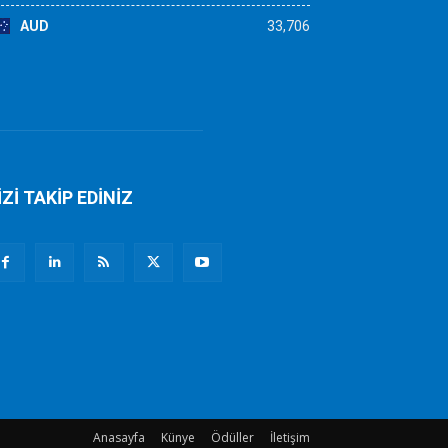
AUD
33,706
İZİ TAKİP EDİNİZ
Anasayfa
Künye
Ödüller
İletişim