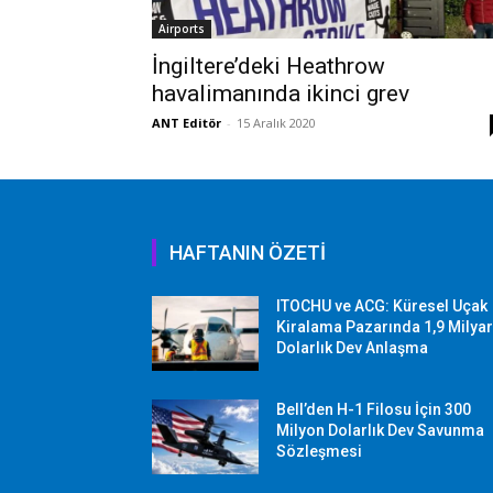
Airports
İngiltere’deki Heathrow
havalimanında ikinci grev
ANT Editör
-
15 Aralık 2020
HAFTANIN ÖZETİ
ITOCHU ve ACG: Küresel Uçak
Kiralama Pazarında 1,9 Milya
Dolarlık Dev Anlaşma
Bell’den H-1 Filosu İçin 300
Milyon Dolarlık Dev Savunma
Sözleşmesi