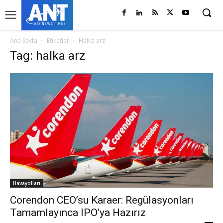
Ana Sayfa
Etiketler
Halka arz
Tag: halka arz
Havayolları
Corendon CEO’su Karaer: Regülasyonları
Tamamlayınca IPO’ya Hazırız