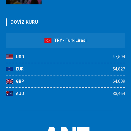
DÖVİZ KURU
TRY - Türk Lirası
USD
47,594
EUR
54,827
GBP
64,009
AUD
33,464