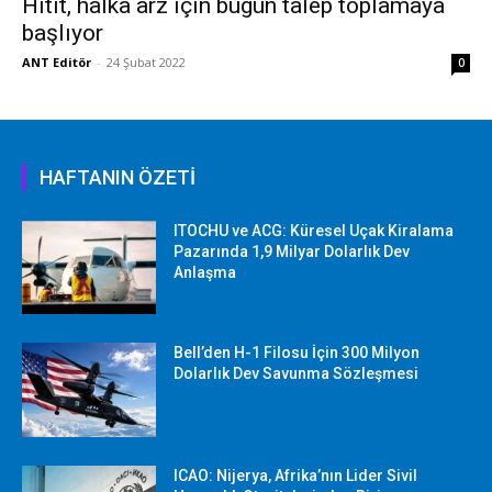
Hitit, halka arz için bugün talep toplamaya
başlıyor
ANT Editör
-
24 Şubat 2022
0
HAFTANIN ÖZETİ
ITOCHU ve ACG: Küresel Uçak Kiralama
Pazarında 1,9 Milyar Dolarlık Dev
Anlaşma
Bell’den H-1 Filosu İçin 300 Milyon
Dolarlık Dev Savunma Sözleşmesi
ICAO: Nijerya, Afrika’nın Lider Sivil