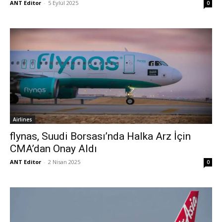
ANT Editor
-
5 Eylül 2025
0
Airlines
flynas, Suudi Borsası’nda Halka Arz İçin
CMA’dan Onay Aldı
ANT Editor
-
2 Nisan 2025
0