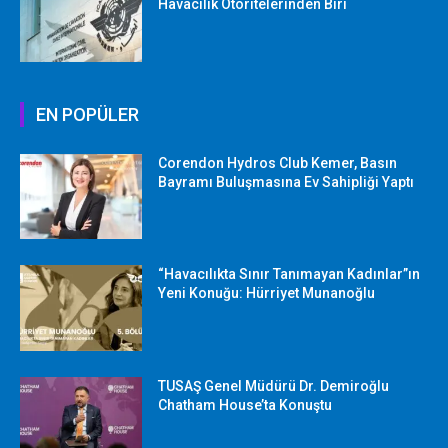
Havacılık Otoritelerinden Biri
EN POPÜLER
Corendon Hydros Club Kemer, Basın
Bayramı Buluşmasına Ev Sahipliği Yaptı
“Havacılıkta Sınır Tanımayan Kadınlar”ın
Yeni Konuğu: Hürriyet Munanoğlu
TUSAŞ Genel Müdürü Dr. Demiroğlu
Chatham House’ta Konuştu