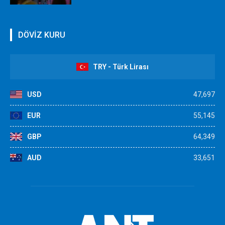
DÖVİZ KURU
TRY - Türk Lirası
USD
47,697
EUR
55,145
GBP
64,349
AUD
33,651