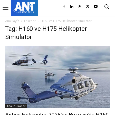
Ana Sayfa
Etiketler
H160 ve H175 Helikopter Simülatör
Tag: H160 ve H175 Helikopter
Simülatör
Analiz - Rapor
Airbus Helikopter, 2028’de Brezilya’da H160