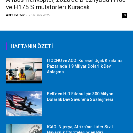
ve H175 Simülatörleri Kuracak
ANT Editor
-
25 Nisan 2025
0
HAFTANIN ÖZETİ
ITOCHU ve ACG: Küresel Uçak Kiralama
Pazarında 1,9 Milyar Dolarlık Dev
Anlaşma
Bell’den H-1 Filosu İçin 300 Milyon
Dolarlık Dev Savunma Sözleşmesi
ICAO: Nijerya, Afrika’nın Lider Sivil
Havacılık Otoritelerinden Biri