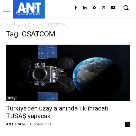
Ana Sayfa
Etiketler
GSATCOM
Tag: GSATCOM
Uzay
Türkiye’den uzay alanında ilk ihracatı
TUSAŞ yapacak
ANT Editör
-
15 Şubat 2021
0