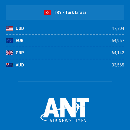
TRY - Türk Lirası
USD
47,704
EUR
54,957
GBP
64,142
AUD
33,565