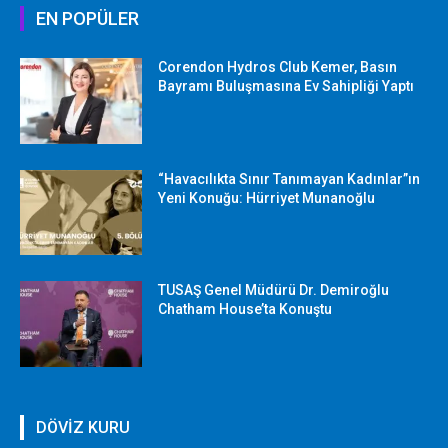
EN POPÜLER
Corendon Hydros Club Kemer, Basın
Bayramı Buluşmasına Ev Sahipliği Yaptı
“Havacılıkta Sınır Tanımayan Kadınlar”ın
Yeni Konuğu: Hürriyet Munanoğlu
TUSAŞ Genel Müdürü Dr. Demiroğlu
Chatham House’ta Konuştu
DÖVİZ KURU