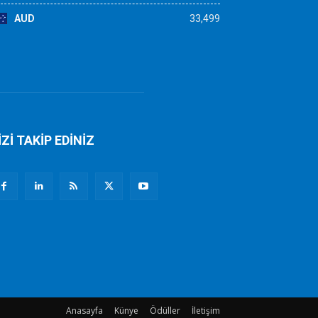
AUD
33,499
İZİ TAKİP EDİNİZ
Anasayfa
Künye
Ödüller
İletişim