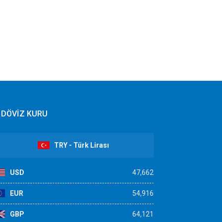
DÖVİZ KURU
TRY - Türk Lirası
USD
47,662
EUR
54,916
GBP
64,121