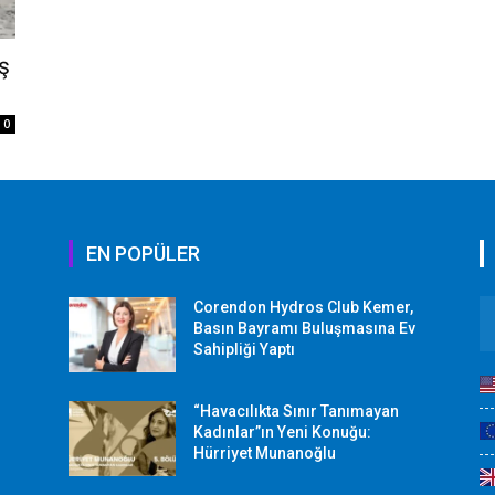
ş
0
EN POPÜLER
Corendon Hydros Club Kemer,
r
Basın Bayramı Buluşmasına Ev
Sahipliği Yaptı
“Havacılıkta Sınır Tanımayan
Kadınlar”ın Yeni Konuğu:
Hürriyet Munanoğlu