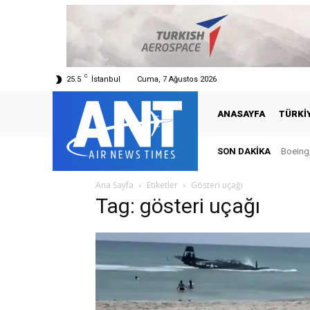
C
25.5
İstanbul
Cuma, 7 Ağustos 2026
ANASAYFA
TÜRKI
SON DAKIKA
Boeing,
Ana Sayfa
Etiketler
Gösteri uçağı
Tag: gösteri uçağı