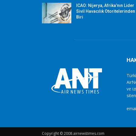
ICAO: Nijerya, Afrika’nın Lider
Sivil Havacılık Otoritelerinden
Biri
HA
Türki
AirN
ve i
siten
emai
Copyright © 2008 airnewstimes.com