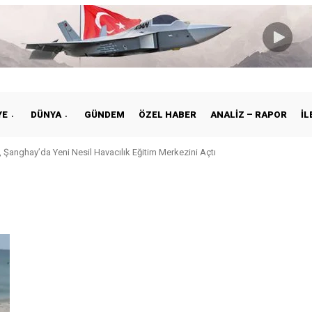
YE
DÜNYA
GÜNDEM
ÖZEL HABER
ANALIZ – RAPOR
İL
 Şanghay’da Yeni Nesil Havacılık Eğitim Merkezini Açtı