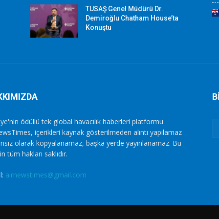
TUSAŞ Genel Müdürü Dr.
Demiroğlu Chatham House’ta
Konuştu
KKIMIZDA
B
ye'nin ödüllü tek global havacılık haberleri platformu
ewsTimes, içerikleri kaynak gösterilmeden alıntı yapılamaz
zinsiz olarak kopyalanamaz, başka yerde yayınlanamaz. Bu
in tüm hakları saklıdır.
l:
airnewstimes@gmail.com