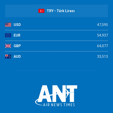
TRY - Türk Lirası
USD
47,595
EUR
54,937
GBP
64,077
AUD
33,513