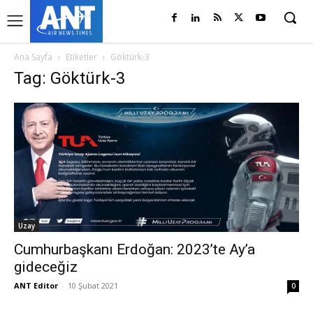
Ana Sayfa
Etiketler
Göktürk-3
Tag: Göktürk-3
Uzay
Cumhurbaşkanı Erdoğan: 2023’te Ay’a
gideceğiz
ANT Editor
-
10 Şubat 2021
0