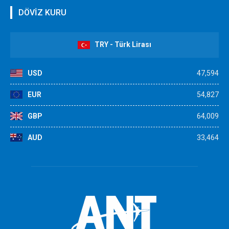
DÖVİZ KURU
TRY - Türk Lirası
USD
47,594
EUR
54,827
GBP
64,009
AUD
33,464