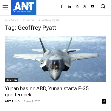
Ana Sayfa
Etiketler
Geoffrey Pyatt
Tag: Geoffrey Pyatt
Aviation
Yunan basını: ABD, Yunanistan’a F-35
gönderecek
ANT Editör
-
2 Aralık 2020
0