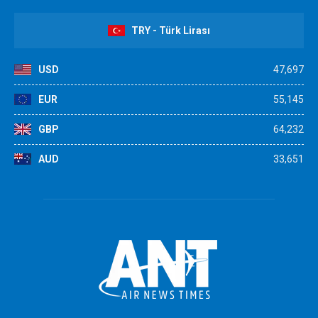
TRY - Türk Lirası
USD
47,697
EUR
55,145
GBP
64,232
AUD
33,651