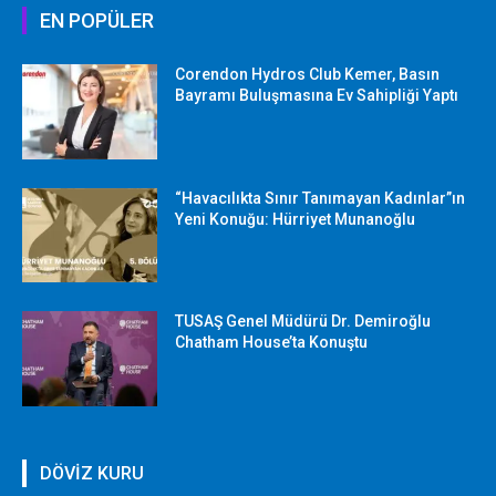
EN POPÜLER
Corendon Hydros Club Kemer, Basın
Bayramı Buluşmasına Ev Sahipliği Yaptı
“Havacılıkta Sınır Tanımayan Kadınlar”ın
Yeni Konuğu: Hürriyet Munanoğlu
TUSAŞ Genel Müdürü Dr. Demiroğlu
Chatham House’ta Konuştu
DÖVİZ KURU