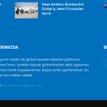
or
Swan Aviation, Bombardier
Global İş Jetini Filosundan
Ayırdı
KKIMIZDA
B
ye'nin ödüllü tek global havacılık haberleri platformu
ewsTimes, içerikleri kaynak gösterilmeden alıntı yapılamaz
zinsiz olarak kopyalanamaz, başka yerde yayınlanamaz. Bu
in tüm hakları saklıdır.
l:
airnewstimes@gmail.com