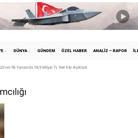
YE
DÜNYA
GÜNDEM
ÖZEL HABER
ANALIZ – RAPOR
İL
26’nın İlk Yarısında 18,9 Milyar TL Net Kâr Açıkladı
mcılığı