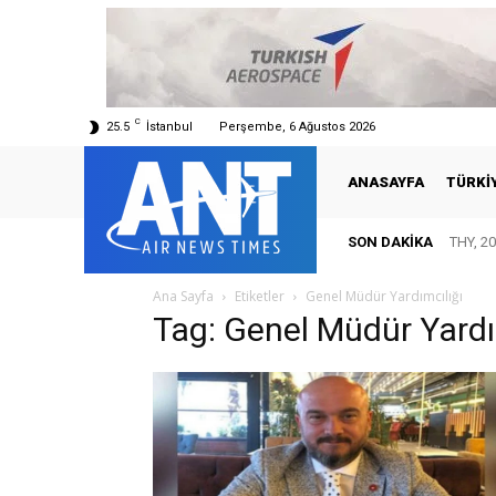
C
25.5
İstanbul
Perşembe, 6 Ağustos 2026
ANASAYFA
TÜRKI
SON DAKIKA
THY, 20
Ana Sayfa
Etiketler
Genel Müdür Yardımcılığı
Tag: Genel Müdür Yardı