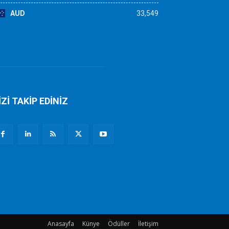
AUD
33,549
İZİ TAKİP EDİNİZ
Anasayfa
Künye
Ödüller
İletişim