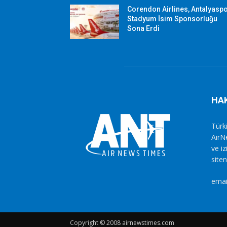
Corendon Airlines, Antalyasp
Stadyum İsim Sponsorluğu
Sona Erdi
HA
Türki
AirN
ve i
siten
emai
Copyright © 2008 airnewstimes.com