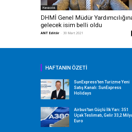
Havacılık
DHMİ Genel Müdür Yardımcılığın
gelecek isim belli oldu
ANT Editör
-
30 Mart 2021
HAFTANIN ÖZETİ
SunExpress’ten Turizme Yeni
Satış Kanalı: SunExpress
Holidays
Airbus’tan Güçlü İlk Yarı: 351
Uçak Teslimatı, Gelir 33,2 Mily
Euro