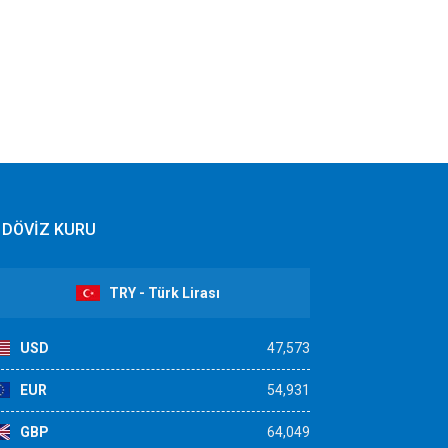
DÖVİZ KURU
TRY - Türk Lirası
USD
47,573
EUR
54,931
GBP
64,049