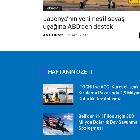
Teknoloji
Japonya’nın yeni nesil savaş
uçağına ABD’den destek
ANT Editör
-
15 Aralık 2020
HAFTANIN ÖZETİ
ITOCHU ve ACG: Küresel Uçak
Kiralama Pazarında 1,9 Milya
Dolarlık Dev Anlaşma
Bell’den H-1 Filosu İçin 300
Milyon Dolarlık Dev Savunma
Sözleşmesi