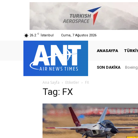
C
26.2
İstanbul
Cuma, 7 Ağustos 2026
ANASAYFA
TÜRKI
SON DAKIKA
Boeing,
Ana Sayfa
Etiketler
FX
Tag: FX