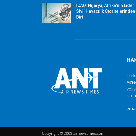
ICAO: Nijerya, Afrika’nın Lider
Sivil Havacılık Otoritelerinden
Biri
HA
Türki
AirN
ve i
siten
emai
Copyright © 2008 airnewstimes.com