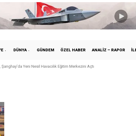
YE
DÜNYA
GÜNDEM
ÖZEL HABER
ANALIZ – RAPOR
İL
 Şanghay’da Yeni Nesil Havacılık Eğitim Merkezini Açtı