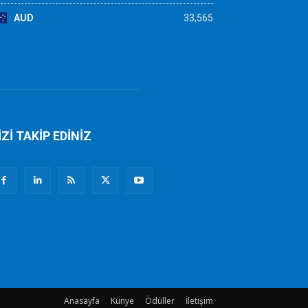
AUD
33,565
İZİ TAKİP EDİNİZ
Anasayfa
Künye
Ödüller
İletişim