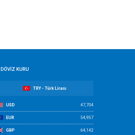
DÖVİZ KURU
TRY - Türk Lirası
USD
47,704
EUR
54,957
GBP
64,142