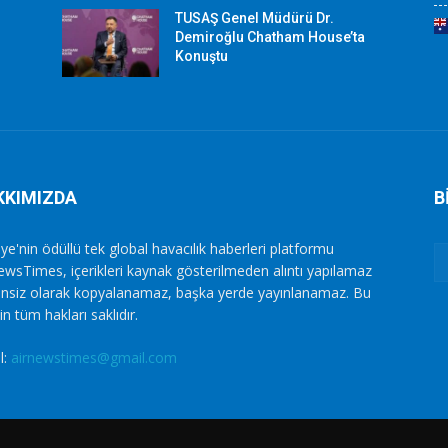
TUSAŞ Genel Müdürü Dr.
Demiroğlu Chatham House’ta
Konuştu
KKIMIZDA
B
ye'nin ödüllü tek global havacılık haberleri platformu
ewsTimes, içerikleri kaynak gösterilmeden alıntı yapılamaz
zinsiz olarak kopyalanamaz, başka yerde yayınlanamaz. Bu
in tüm hakları saklıdır.
l:
airnewstimes@gmail.com