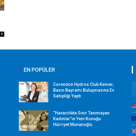
0
EN POPÜLER
Corendon Hydros Club Kemer,
r
Basın Bayramı Buluşmasına Ev
Sahipliği Yaptı
“Havacılıkta Sınır Tanımayan
Kadınlar”ın Yeni Konuğu:
Hürriyet Munanoğlu