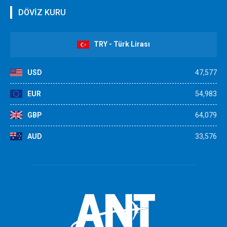
DÖVİZ KURU
TRY - Türk Lirası
USD
47,577
EUR
54,983
GBP
64,079
AUD
33,576