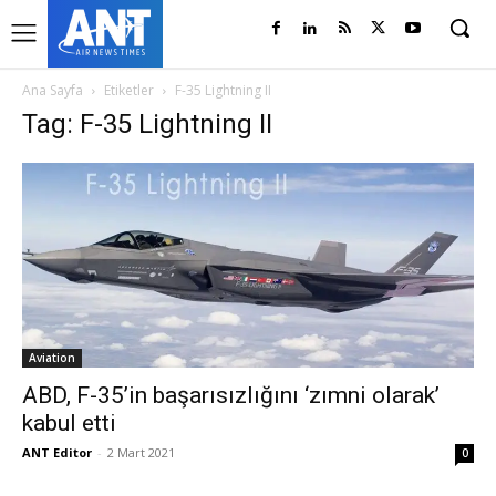
Ana Sayfa
Etiketler
F-35 Lightning II
Tag: F-35 Lightning II
Aviation
ABD, F-35’in başarısızlığını ‘zımni olarak’
kabul etti
ANT Editor
-
2 Mart 2021
0