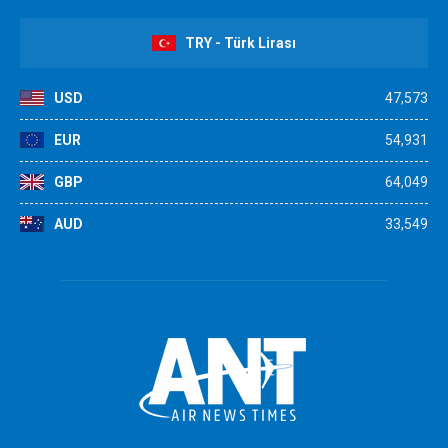
TRY - Türk Lirası
USD
47,573
EUR
54,931
GBP
64,049
AUD
33,549