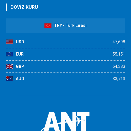
DÖVİZ KURU
TRY - Türk Lirası
USD
47,698
EUR
55,151
GBP
64,383
AUD
33,713