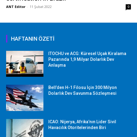
ANT Editor
-
11 Şubat 2022
0
HAFTANIN ÖZETİ
ITOCHU ve ACG: Küresel Uçak Kiralama
Pazarında 1,9 Milyar Dolarlık Dev
Anlaşma
Bell’den H-1 Filosu İçin 300 Milyon
Dolarlık Dev Savunma Sözleşmesi
ICAO: Nijerya, Afrika’nın Lider Sivil
Havacılık Otoritelerinden Biri