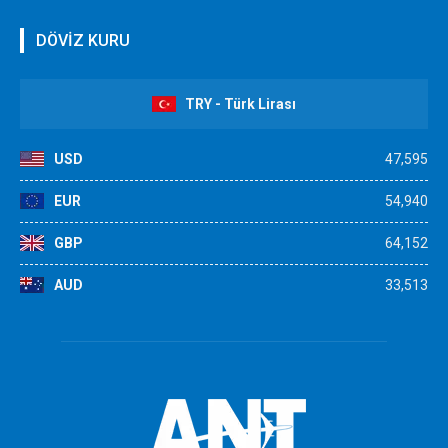
DÖVİZ KURU
TRY - Türk Lirası
USD
47,595
EUR
54,940
GBP
64,152
AUD
33,513